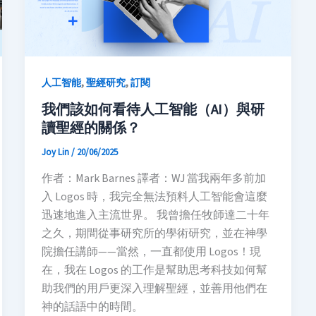
,
,
人工智能
聖經研究
訂閱
我們該如何看待人工智能（AI）與研
讀聖經的關係？
Joy Lin
/
20/06/2025
作者：Mark Barnes 譯者：WJ 當我兩年多前加
入 Logos 時，我完全無法預料人工智能會這麼
迅速地進入主流世界。 我曾擔任牧師達二十年
之久，期間從事研究所的學術研究，並在神學
院擔任講師——當然，一直都使用 Logos！現
在，我在 Logos 的工作是幫助思考科技如何幫
助我們的用戶更深入理解聖經，並善用他們在
神的話語中的時間。