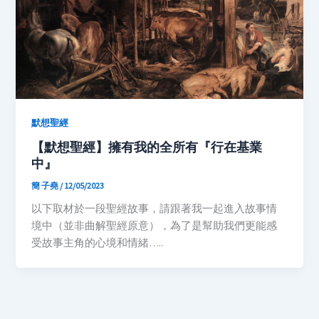
默想聖經
【默想聖經】擁有我的全所有『行在基業
中』
簡 子堯
/
12/05/2023
以下取材於一段聖經故事，請跟著我一起進入故事情
境中（並非曲解聖經原意），為了是幫助我們更能感
受故事主角的心境和情緒…..