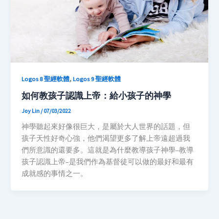
,
Logos 8 聖經軟體
Logos 9 聖經軟體
如何教孩子認識上帝：給小孩子的神學
Joy Lin
/
07/03/2022
神學聽起來好像很巨大，是屬於大人世界的話題，但
孩子天性好奇心強，他們渴望更多了解上帝遠超過我
們所意識的還要多。這就是為什麼教導孩子神學–教導
孩子認識上帝–是我們作為基督徒可以做的最好和最有
成就感的事情之一。