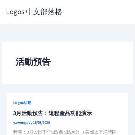
Skip
Logos 中文部落格
to
content
活動預告
Logos活動
3月活動預告：遠程產品功能演示
yawengao
/
16/03/2020
時間：3月23日下午5點 至 5點30分 （美國太平洋時間