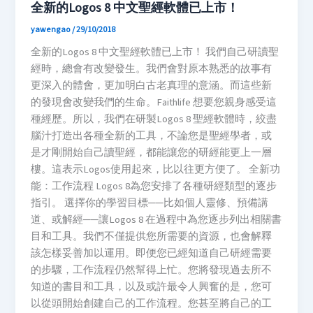
全新的Logos 8 中文聖經軟體已上市！
yawengao
/
29/10/2018
全新的Logos 8 中文聖經軟體已上市！ 我們自己研讀聖
經時，總會有改變發生。我們會對原本熟悉的故事有
更深入的體會，更加明白古老真理的意涵。而這些新
的發現會改變我們的生命。Faithlife 想要您親身感受這
種經歷。所以，我們在研製Logos 8 聖經軟體時，絞盡
腦汁打造出各種全新的工具，不論您是聖經學者，或
是才剛開始自己讀聖經，都能讓您的研經能更上一層
樓。這表示Logos使用起來，比以往更方便了。 全新功
能：工作流程 Logos 8為您安排了各種研經類型的逐步
指引。 選擇你的學習目標──比如個人靈修、預備講
道、或解經──讓Logos 8 在過程中為您逐步列出相關書
目和工具。我們不僅提供您所需要的資源，也會解釋
該怎樣妥善加以運用。即便您已經知道自己研經需要
的步驟，工作流程仍然幫得上忙。您將發現過去所不
知道的書目和工具，以及或許最令人興奮的是，您可
以從頭開始創建自己的工作流程。您甚至將自己的工