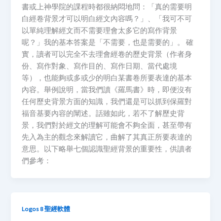
書或上神學院的課程時都很納悶地問：「真的需要明
白經卷背景才可以明白經文內容嗎？」、「我可不可
以單純理解經文而不需要理會太多它的寫作背景
呢？」我的基本答案是「不需要，也是需要的」。 確
實，讀者可以完全不去理會經卷的歷史背景（作者身
份、寫作對象、寫作目的、寫作日期、當代處境
等），也能夠或多或少的明白某書卷所要表達的基本
內容。舉例說明，當我們讀《羅馬書》時，即便沒有
任何歷史背景方面的知識，我們還是可以抓到保羅對
福音基要內容的闡述。話雖如此，若不了解歷史背
景，我們對於經文的理解可能會不夠全面，甚至帶有
先入為主的觀念來解讀它，曲解了其真正所要表達的
意思。以下略舉七個認識聖經背景的重要性，供讀者
們參考：
Logos 8 聖經軟體