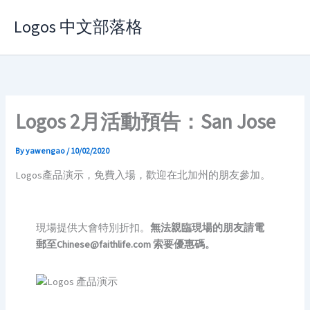
Skip
Logos 中文部落格
to
content
Logos 2月活動預告：San Jose
By
yawengao
/
10/02/2020
Logos產品演示，免費入場，歡迎在北加州的朋友參加。
現場提供大會特別折扣。
無法親臨現場的朋友請電
郵至Chinese@faithlife.com 索要優惠碼。