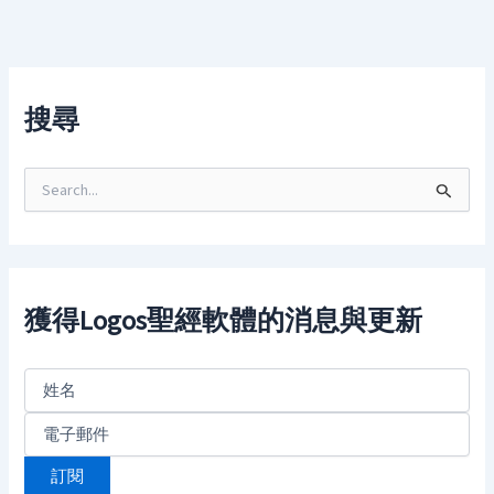
搜尋
S
e
a
r
c
h
f
獲得Logos聖經軟體的消息與更新
o
r
: