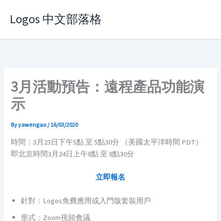
Skip
Logos 中文部落格
to
content
3月活動預告：遠程產品功能演
示
By
yawengao
/
16/03/2020
時間：3月23日下午5點 至 5點30分 （美國太平洋時間 PDT）
即北京時間3月24日上午8點 至 8點30分
立即報名
針對：Logos免費應用或入門版套裝用戶
形式：Zoom視頻會議