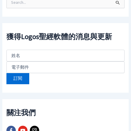
e
a
r
c
h
f
獲得Logos聖經軟體的消息與更新
o
r
:
關注我們