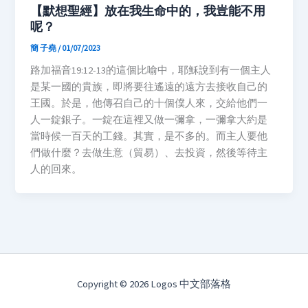
【默想聖經】放在我生命中的，我豈能不用
呢？
簡 子堯
/
01/07/2023
路加福音19:12-13的這個比喻中，耶穌說到有一個主人
是某一國的貴族，即將要往遙遠的遠方去接收自己的
王國。於是，他傳召自己的十個僕人來，交給他們一
人一錠銀子。一錠在這裡又做一彌拿，一彌拿大約是
當時候一百天的工錢。其實，是不多的。而主人要他
們做什麼？去做生意（貿易）、去投資，然後等待主
人的回來。
Copyright © 2026 Logos 中文部落格