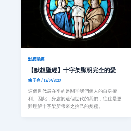
默想聖經
【默想聖經】十字架顯明完全的愛
簡 子堯
/
12/04/2023
這個世代最在乎的是關乎我們個人的自身權
利。因此，身處於這個世代的我們，往往是更
難理解十字架所帶來之捨己的奧秘。