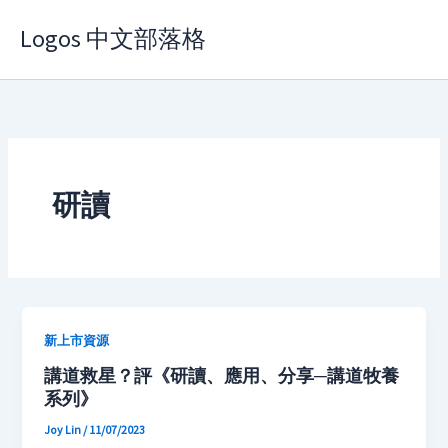
Skip
Logos 中文部落格
to
content
研讀
新上市資源
講道救星？評《研讀、應用、分享─講道牧養
系列》
Joy Lin
/
11/07/2023