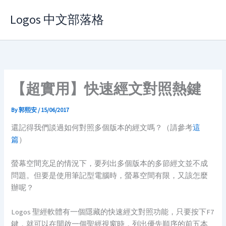
Skip
Logos 中文部落格
to
content
【超實用】快速經文對照熱鍵
By
郭熙安
/
15/06/2017
還記得我們談過如何對照多個版本的經文嗎？（請參考
這
篇
）
螢幕空間充足的情況下，要列出多個版本的多節經文並不成
問題。但要是使用筆記型電腦時，螢幕空間有限，又該怎麼
辦呢？
Logos 聖經軟體有一個隱藏的快速經文對照功能，只要按下F7
鍵，就可以在開啟一個聖經視窗時，列出優先順序的前五本