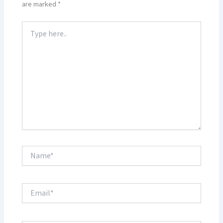
are marked
*
Type
here..
Name*
Email*