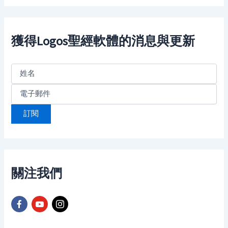
r
c
h
f
獲得Logos聖經軟體的消息與更新
o
r
:
關注我們