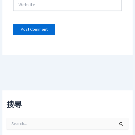
Website
搜尋
S
e
a