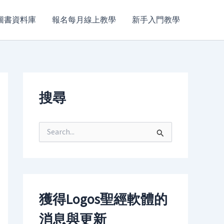
圖書資料庫
報名每月線上教學
新手入門教學
搜尋
S
e
a
r
c
h
f
獲得Logos聖經軟體的
o
r
消息與更新
: