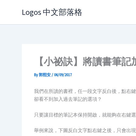
Skip
Logos 中文部落格
to
content
【小祕訣】將讀書筆記
By
郭熙安
/
06/09/2017
我們在所讀的書裡，任一段文字反白後，點右鍵
卻看不到加入過去筆記的選項？
只要讓目標的筆記本保持開啟，就能夠在右鍵選
舉例來說，下圖反白文字點右鍵之後，只會出現