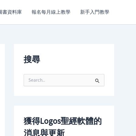
圖書資料庫
報名每月線上教學
新手入門教學
搜尋
S
e
a
r
c
h
f
獲得Logos聖經軟體的
o
r
消息與更新
: