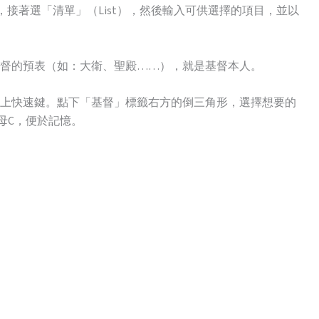
」，接著選「清單」（List），然後輸入可供選擇的項目，並以
。
督的預表（如：大衛、聖殿……），就是基督本人。
上快速鍵。點下「基督」標籤右方的倒三角形，選擇想要的
字母C，便於記憶。