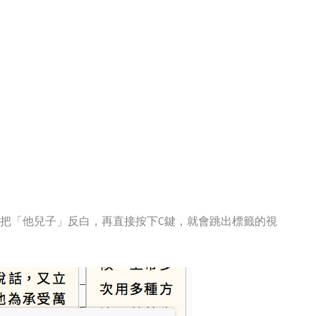
把「他兒子」反白，再直接按下C鍵，就會跳出標籤的視