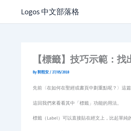
Skip
Logos 中文部落格
to
content
【標籤】技巧示範：找
By
郭熙安
/
27/05/2018
先前〈在如何在聖經或書頁中劃重點呢？〉這篇
這回我們來看看其中「標籤」功能的用法。
標籤（Label）可以直接貼在經文上，比起單