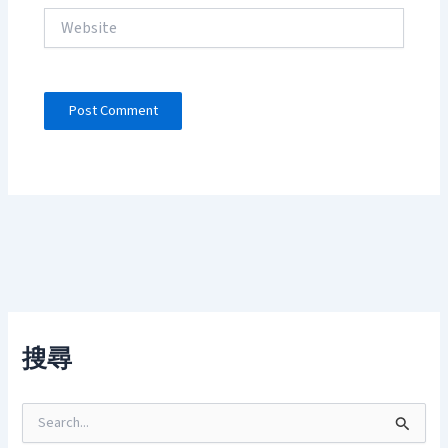
Website
搜尋
S
e