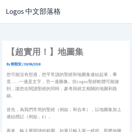
Skip
Logos 中文部落格
to
content
【超實用！】地圖集
By
郭熙安
/
30/06/2018
您可能沒有想過，把平常讀的聖經和地圖集連結起來，畢
竟……一邊是文字，另一邊圖像。但Logos聖經軟體可能做
到，讓您在閱讀聖經的同時，參考與經文相關的地圖和路
線。
首先，為我們常用的聖經（例如，和合本），以地圖集加上
連結標記（例如，E）。
再來，輸入要閱讀的範圍。如果只輸入單一經節，那麼地圖