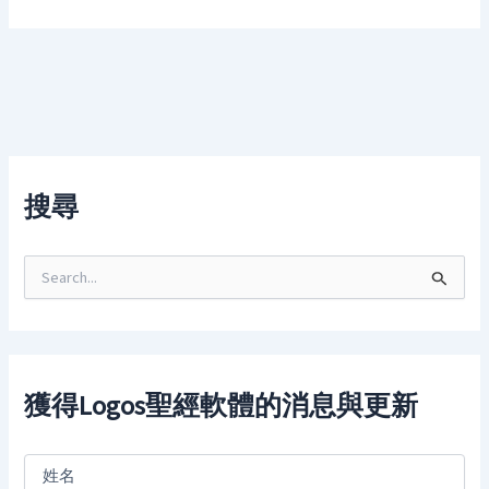
搜尋
S
e
a
r
c
h
f
獲得Logos聖經軟體的消息與更新
o
r
: