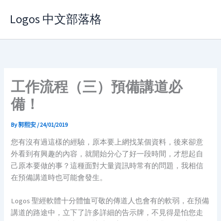
Skip
Logos 中文部落格
to
content
工作流程（三）預備講道必
備！
By
郭熙安
/
24/01/2019
您有沒有過這樣的經驗，原本要上網找某個資料，後來卻意
外看到有興趣的內容，就開始分心了好一段時間，才想起自
己原本要做的事？這種面對大量資訊時常有的問題，我相信
在預備講道時也可能會發生。
Logos 聖經軟體十分體恤可敬的傳道人也會有的軟弱，在預備
講道的路途中，立下了許多詳細的告示牌，不見得是怕您走