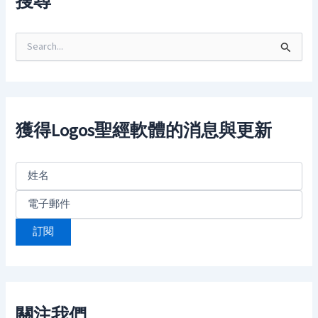
搜尋
S
e
a
r
c
h
f
獲得Logos聖經軟體的消息與更新
o
r
:
關注我們