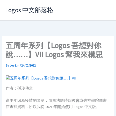
Skip
Logos 中文部落格
to
content
五周年系列【Logos 吾想對你
說……】VII Logos 幫我來構思
By
Joy Lin
/
24/02/2022
作者：孫玲傳道
這兩年因為疫情的限制，而無法隨時回教會或去神學院圖書
館查找資料，所以我從 2021 年開始使用 Logos 中文版。