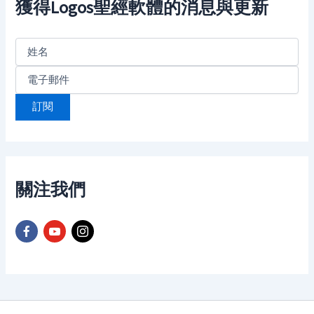
f
獲得Logos聖經軟體的消息與更新
o
r
:
關注我們