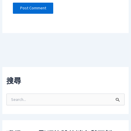
搜尋
S
e
a
r
c
h