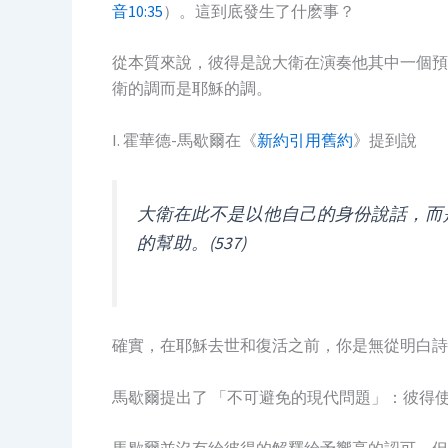
音10:35
）。這到底發生了什麽事？
從本質來說，彼得是說大衛在演奏他其中一個預
衛的調而是耶穌的調。
I. 霍華德-馬歇爾在《
新約引用舊約
》提到說
大衛在此不是以他自己的身份說話，而
的幫助。(537)
確實，在耶穌去世和復活之前，你是無從明白詩
馬歇爾提出了 「不可避免的現代問題」：彼得使