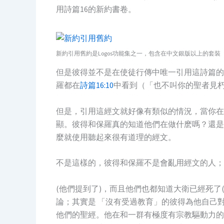
用詩篇16的新約書卷。
新約引用舊約是Logos功能集之一，包含在中文銀版以上的套裝
但是彼得並不是在使徒行傳中唯一引用這詩篇的
羅都在
詩篇16:10
中看到（「也不叫你的聖者見
但是，引用這經文就好像有類似的情況，當你在
顯。彼得和保羅真的知道他們在做什麽嗎？還是
麼就使用聽起來很有道理的經文。
不是這樣的，彼得和保羅不是會亂用經文的人；
(他們提到了)，而且他們也都知道大衛已經死了
論；其實是 「沒有受過教育」的彼得為他自己
他們的聖經。他在和一群有極度有宗教驅動力的