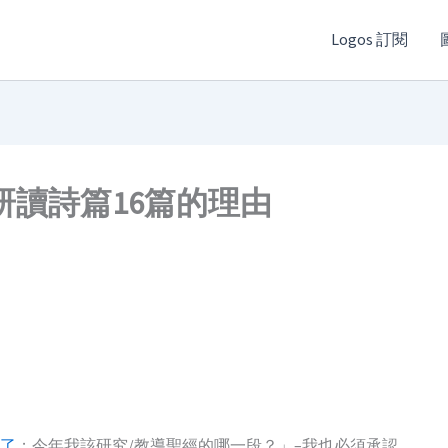
Logos 訂閱
讀詩篇16篇的理由
了
；今年我該研究/教導聖經的哪一段？」–我也必須承認，