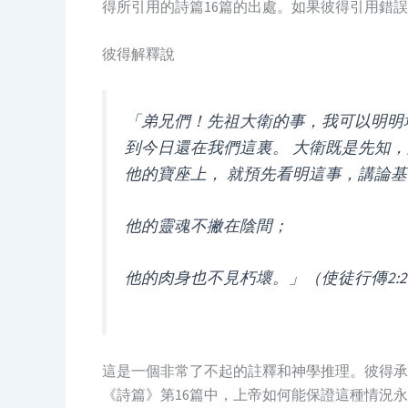
得所引用的詩篇16篇的出處。如果彼得引用錯
彼得解釋說
「弟兄們！先祖大衛的事，我可以明明
到今日還在我們這裏。 大衛既是先知
他的寶座上， 就預先看明這事，講論
他的靈魂不撇在陰間；
他的肉身也不見朽壞。」（使徒行傳2:29
這是一個非常了不起的註釋和神學推理。彼得承
《詩篇》第16篇中，上帝如何能保證這種情況