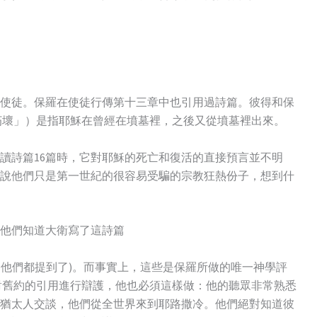
使徒。保羅在使徒行傳第十三章中也引用過詩篇。彼得和保
朽壞」）是指耶穌在曾經在墳墓裡，之後又從墳墓裡出來。
讀詩篇16篇時，它對耶穌的死亡和復活的直接預言並不明
說他們只是第一世紀的很容易受騙的宗教狂熱份子，想到什
他們知道大衛寫了這詩篇
(他們都提到了)。而事實上，這些是保羅所做的唯一神學評
對舊約的引用進行辯護，他也必須這樣做：他的聽眾非常熟悉
猶太人交談，他們從全世界來到耶路撒冷。他們絕對知道彼