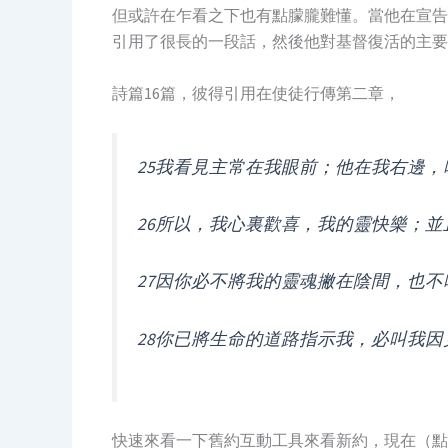
但或許在乍看之下也有點朦朧難懂。當他在宣告
引用了很長的一段話，然後他對基督復活的主要
詩篇16篇，彼得引用在使徒行傳第二章，
25我看見主常在我眼前；他在我右邊
26所以，我心裏歡喜，我的靈快樂；
27因你必不將我的靈魂撇在陰間，也
28你已將生命的道路指示我，必叫我
快速來看一下舊約互動工具來看新約，現在（點