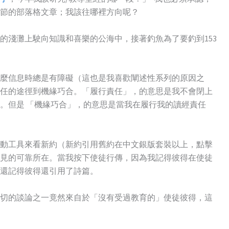
節的部落格文章；我該往哪裡方向呢？
的淺灘上駛向知識和喜樂的公海中，接著釣魚為了要釣到153
麼信息時總是有障礙（這也是我喜歡闡述性系列的原因之
任的途徑到機緣巧合。「履行責任」，的意思是我不會閉上
經。但是
「機緣巧合
」，的意思是當我在履行我的讀經責任
動工具來看新約（新約引用舊約在中文銀版套裝以上，點擊
見的可靠所在。當我按下使徒行傳，因為我記得彼得在使徒
還記得彼得還引用了詩篇。
切的談論之一竟然來自於「沒有受過教育的」使徒彼得，這