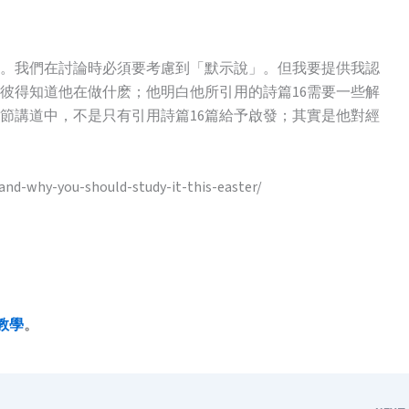
。我們在討論時必須要考慮到「默示說」。但我要提供我認
彼得知道他在做什麽；他明白他所引用的詩篇16需要一些解
節講道中，不是只有引用詩篇16篇給予啟發；其實是他對經
why-you-should-study-it-this-easter/
教學
。