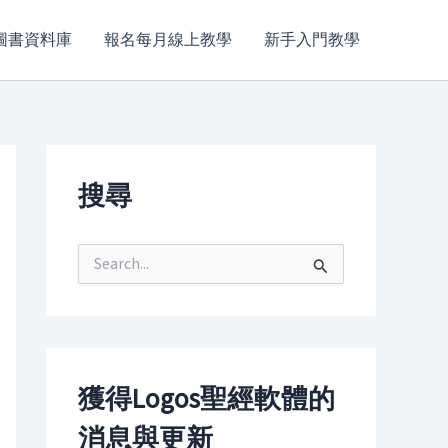
圖書資料庫
報名每月線上教學
新手入門教學
搜尋
S
e
a
r
c
h
f
獲得Logos聖經軟體的
o
r
消息與更新
: