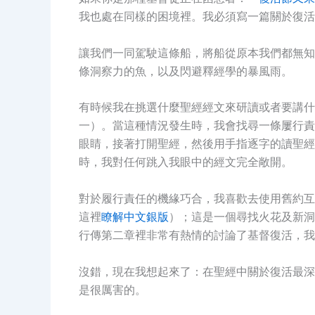
我也處在同樣的困境裡。我必須寫一篇關於復活
讓我們一同駕駛這條船，將船從原本我們都無知
條洞察力的魚，以及閃避釋經學的暴風雨。
有時候我在挑選什麼聖經經文來研讀或者要講什
一）。當這種情況發生時，我會找尋一條屢行責
眼睛，接著打開聖經，然後用手指逐字的讀聖
時，我對任何跳入我眼中的經文完全敞開。
對於履行責任的機緣巧合，我喜歡去使用舊約互
這裡
瞭解中文銀版
）；這是一個尋找火花及新洞
行傳第二章裡非常有熱情的討論了基督復活，我
沒錯，現在我想起來了：在聖經中關於復活最深
是很厲害的。