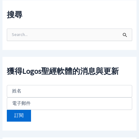
搜尋
S
e
a
r
c
h
f
獲得Logos聖經軟體的消息與更新
o
r
: