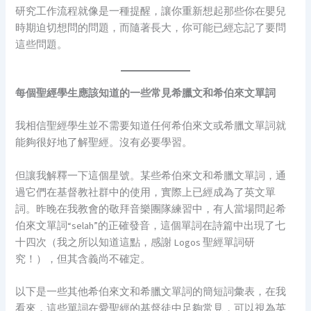
研究工作流程就像是一種提醒，讓你重新想起那些你在嬰兒
時期迫切想問的問題，而隨著長大，你可能已經忘記了要問
這些問題。
每個聖經學生應該知道的一些常見希臘文和希伯來文單詞
我相信聖經學生並不需要知道任何希伯來文或希臘文單詞就
能夠很好地了解聖經。沒有必要學習。
但讓我解釋一下這個星號。某些希伯來文和希臘文單詞，通
過它們在基督教社群中的使用，實際上已經成為了英文單
詞。昨晚在我教會的敬拜音樂團隊練習中，有人當場問起希
伯來文單詞“selah”的正確發音，這個單詞在詩篇中出現了七
十四次（我之所以知道這點，感謝 Logos 聖經單詞研
究！），但其含義尚不確定。
以下是一些其他希伯來文和希臘文單詞的簡短詞彙表，在我
看來，這些單詞在愛聖經的基督徒中足夠常見，可以視為英