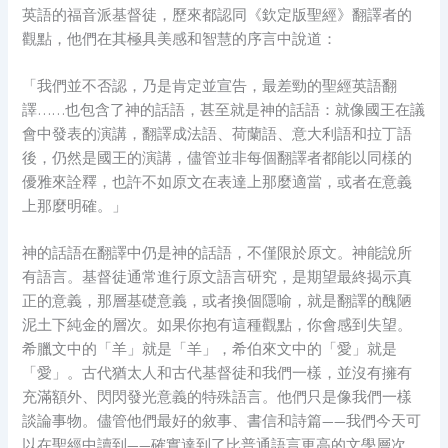
英語的福音派基督徒，歷來都認同《欽定版聖經》翻譯者的
觀點，他們在其極具美感和智慧的序言中說道：
「我們並不否認，乃是肯定並宣告，最差勁的聖經英語翻
譯……也包含了神的話語，甚至就是神的話語：就像國王在議
會中發表的演講，翻譯成法語、荷蘭語、意大利語和拉丁語
後，仍然是國王的演講，儘管並非每個翻譯者都能以同樣的
優雅來詮釋，也許不如原文在表達上那麼適當，或者在意義
上那麼明確。」
神的話語在翻譯中仍是神的話語，不僅限於原文。神能說所
有語言。基督徒通常進行原文語言研究，是期望最終揭示真
正的意義，那層基礎意義，或者換個隱喻，就是翻譯的醜陋
泥土下純金的層次。如果你抱有這種觀點，你會感到失望。
希臘文中的「羊」就是「羊」，希伯來文中的「愛」就是
「愛」。古代猶太人和古代基督徒和我們一樣，並沒有擁有
充滿額外、閃閃發光意義的特殊語言。他們只是像我們一樣
談論事物。儘管他們最好的敘事、書信和詩篇——我們今天可
以在聖經中讀到——確實達到了比普通語言更高的文學層次，