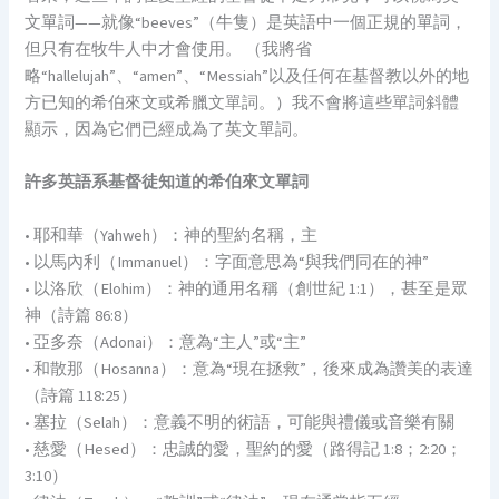
文單詞——就像“beeves”（牛隻）是英語中一個正規的單詞，
但只有在牧牛人中才會使用。 （我將省
略“hallelujah”、“amen”、“Messiah”以及任何在基督教以外的地
方已知的希伯來文或希臘文單詞。）我不會將這些單詞斜體
顯示，因為它們已經成為了英文單詞。
許多英語系基督徒知道的希伯來文單詞
• 耶和華（Yahweh）：神的聖約名稱，主
• 以馬內利（Immanuel）：字面意思為“與我們同在的神”
• 以洛欣（Elohim）：神的通用名稱（創世紀 1:1），甚至是眾
神（詩篇 86:8）
• 亞多奈（Adonai）：意為“主人”或“主”
• 和散那（Hosanna）：意為“現在拯救”，後來成為讚美的表達
（詩篇 118:25）
• 塞拉（Selah）：意義不明的術語，可能與禮儀或音樂有關
• 慈愛（Hesed）：忠誠的愛，聖約的愛（路得記 1:8；2:20；
3:10）