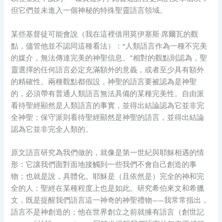
但它們並未進入一個神秘的特殊聖靈語言領域。
某些基督徒可能會說（我在這裡借用莫伊塞斯·席爾瓦的觀
點，儘管他並不認同這種看法）：“人類語言作為一種不完美
的媒介，無法傳達完美的神聖信息。”相對的觀點則認為，聖
靈選擇的任何語言必定充滿額外的意義，或者至少具有額外
的精確性。兩種觀點都假設，神聖的語言要被認為是神聖
的，必須帶有普通人類語言無法具備的某種完美性。自由派
看待聖經顯然是人類語言的事實，並得出結論認為它並非完
全神聖；保守派則看待聖經顯然是神聖的語言，並得出結論
認為它並非完全人類的。
原文語言研究為我們做的，就像是第一世紀與耶穌相遇的情
形：它讓我們面對面地接觸到一些我們不會自己創造的事
物；也就是說，具體化。耶穌是（且依然是）完全的神和完
全的人；聖經在某種程度上也是如此。研究希伯來文和希臘
文，既是提醒我們語言這一神奇的神聖禮物——我常常指出，
語言不是神創造的；他在世界創立之前就擁有語言（創世記