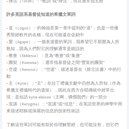
• 律法（Torah）：“教訓”或“律法”，現在通常指五經
許多英語系基督徒知道的希臘文單詞
• 道（Logos）：約翰福音第一章中提到的“道”；也是一些優
秀聖經軟件的名稱，現在可能還在促銷中
• 愛（Agape）：一個表達愛的單詞，我希望它不那麼為人所
熟知，因為人們對它的理解通常是錯誤的
• 教會（Ekklesia）：意為“教會”或“集會”
• 團契（Koinonia）：通常指基督徒之間“豐富的團契”
• 空虛（Kenosis）：“空虛”；描述基督在《腓立比書》中的行
動
• 主（Kyrie）：“主”；在拉丁禮儀文獻中仍然為人所知（作為
希臘文禮儀時代的遺留），因此在西方合唱傳統中經常出
現；是短語 kyrie eleison（主啊，憐憫我們）的一部分
• 宣講（Kerygma）：“宣講”或“信息”；在英語世界的神學中用
來描述耶穌或保羅的信息的技術性術語
了解這些單詞可能有助於你理解聖經，也可能沒有，但它們