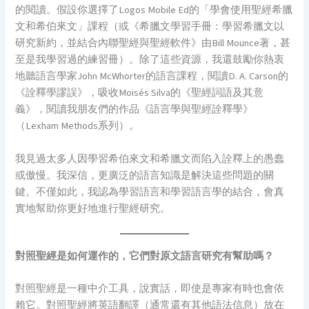
的閱讀。假設你選擇了Logos Mobile Ed的「學會使用聖經希臘
文和希伯來文」課程（或《希臘文學習手冊：學習希臘文以
研究新約，並結合內聯聖經與聖經軟件》由Bill Mounce著，甚
至是我學習過的練習冊）。除了這些資源，我還鼓勵你熱衷
地聽語言學家John McWhorter的語言課程，閱讀D. A. Carson的
《詮釋學謬誤》，吸收Moisés Silva的《聖經詞語及其意
義》，閱讀我朋友們的作品《語言學與聖經詮釋學》
（Lexham Methods系列）。
我見過太多人因學習希伯來文和希臘文而陷入詮釋上的愚蠢
或傲慢。我深信，更廣泛的語言知識是解決這些問題的關
鍵。不僅如此，我認為學習語言和學習語言學的結合，會真
實地幫助你更好地進行聖經研究。
對照聖經是如何運作的，它們對原文語言研究有幫助嗎？
對照聖經是一種中介工具，說實話，即使是專家有時也會依
賴它。對照聖經將英語翻譯（通常還有其他語法信息）放在