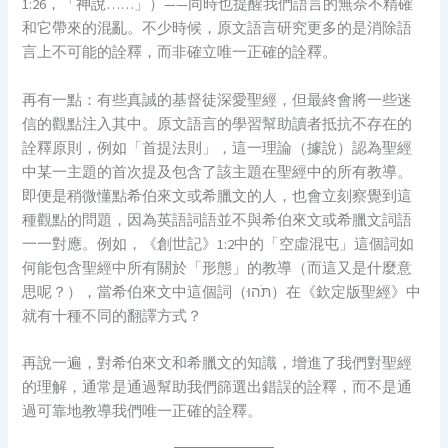
1:26，「神說……」）——同時也提醒我們語言的無奈不精確
和它帶來的混亂。不少時候，原文語言研究更多的是消除語
言上不可能的詮釋，而非確立唯一正確的詮釋。
再有一點：有些真誠的基督徒深愛聖經，但最終會將一些迷
信的觀點注入其中。原文語言的學習幫助讀者抵抗不存在的
詮釋原則，例如「首提法則」，這一理論（據說）認為聖經
中某一主題的首次提及包含了該主題在聖經中的所有教導。
即便是稍微懂點希伯來文或希臘文的人，也會立刻察覺到這
種觀點的問題，因為英語詞語並不與希伯來文或希臘文詞語
一一對應。例如，《創世記》1:2中的「空虛混屯」這個詞如
何能包含聖經中所有關於「形態」的教導（而這又是什麼意
思呢？），當希伯來文中這個詞（תֹּהוּ）在《欽定版聖經》中
就有十種不同的翻譯方式？
再說一遍，對希伯來文和希臘文的知識，增進了我們對聖經
的理解，通常是通過幫助我們篩選出錯誤的詮釋，而不是通
過可靠地教導我們唯一正確的詮釋。