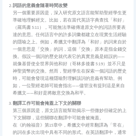
詞語的意義會隨著時間改變
另一個重要原因是，深入研究原文語言能幫助聖經學生更
準確地理解經文。比如，若在當代英語字典查找「和好」
（羅馬書 5:11），可能無法準確傳達原文中的詞語所要表
達的意思。任何語言中的許多詞彙都建立在現實生活經驗
的隱喻之上。例如，希臘文中翻譯為「和好」的詞來自於
一個意思是「交換」的詞，這個「交換」原本是指金錢交
換。假設一個詞的歷史就代表它的真實意義是錯誤的——
就像基督使全世界與他和好（哥林多後書 5:19）並不只是
神聖貨幣的交換。然而，聖經學生在探索一個詞語的歷史
時，可能會發現這種隱喻對理解該詞的意義有幫助。例
如，一位聖經老師可能會指出——儘管沒有提到這是來自
希臘文——和好是將敵意交換為和平。
翻譯工作可能會掩蓋上下文的關聯
第三個原因是，原文語言能幫助揭示一些微妙但確定的上
下文關聯，這些關聯在翻譯中可能會被掩蓋。
在《約翰福音》第15章中，希臘文中經常翻譯為「常在」
的詞在多次出現中具有不同的形式。在英語翻譯中，通常