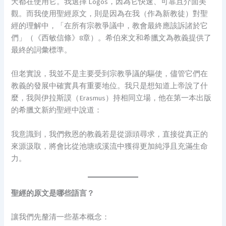
天都在使用它。我選擇 Logos，因為它快速、可靠且介面美
觀。而我使用聖經原文，則是因為在我（作為新教徒）對聖
經的理解中，「在所有宗教爭議中，教會最終應該訴諸於它
們」（《西敏信條》8章）。希伯來文和希臘文為教義提供了
最終的詞彙標準。
但老實說，我並不是主要受到宗教爭議的驅使，儘管它們在
教義的發展中確實具有重要地位。我只是想知道上帝說了什
麼，我與伊拉斯謨（Erasmus）持相同立場，他在第一本出版
的希臘文新約聖經中說道：
我意識到，我們救恩的教義若是從源頭尋求，直接從真正的
來源汲取，將會比從池塘或溪流中獲得更加純淨且充滿生命
力。
聖經的原文是哪些語言？
讓我們先釐清一些基本概念：