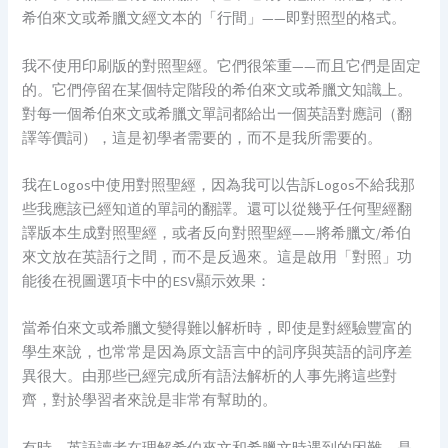
希伯來文或希臘文經文本的「行間」——即對照型的格式。
我不使用印刷版的對照聖經。它們很笨重——而且它們是固定
的。它們停留在某個特定階段的希伯來文或希臘文知識上。
對每一個希伯來文或希臘文單詞都給出一個英語對應詞（翻
譯等價詞），這是初學者需要的，而不是我所需要的。
我在Logos中使用對照聖經，因為我可以告訴Logos不給我那
些我應該已經知道的單詞的翻譯。還可以從幾乎任何聖經翻
譯版本生成對照聖經，或者反向對照聖經——將希臘文/希伯
來文放在英語行之間，而不是反過來。這是啟用「對照」功
能後在視圖選項卡中的ESV顯示效果：
當希伯來文或希臘文變得難以解析時，即使是對經驗豐富的
學生來說，也常常是因為原文語言中的詞序與英語的詞序差
異很大。由那些已經完成所有語法解析的人事先將這些對
齊，對於學習者來說是非常有幫助的。