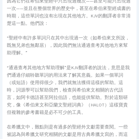
因為它們在希伯來聖經中只出現過幾次——甚至可能只出現過
一次——並且在整個世界的歷史中，甚至在希伯來聖經成書的
時期，這些單詞也沒有出現在其他地方。KJV的翻譯者非常清
楚這一點。他們說：
“聖經中有許多單詞只在其中出現過一次（如希伯來文所說，
既無兄弟也無鄰居），因此我們無法通過查考其他地方來幫
助理解。”
“通過查考其他地方幫助理解”是KJV翻譯者的說法，意思是我
們通過仔細聆聽單詞的用法來了解其意義。如果一個單詞
（或短語）使用得很少，我們就無法獲得這樣的幫助。這
時，詞源學可以幫助我們，檢查與希伯來文相關的古代語
言，如阿卡德語甚至阿拉伯語，也能提供幫助。對於這類研
究，像《希伯來文和亞蘭文聖經詞典》（HALOT）這樣寶貴
但複雜的參考書籍是必不可少的工具。
在希臘文中，難點則是有過多的聖經外文獻需要查閱。一些
被認為與希臘文研究相關的文獻是用古典希臘文寫的，而這