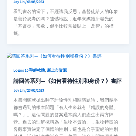
Joy Lin
/
03/03/2023
看到書名的當下，不經讓我反思，基督徒給人的印象
是善於思考的嗎？遺憾地說，近年來媒體所曝光的
「基督徒」形象，似乎比較常被貼上「反智」的標
籤。
,
Logos 10 聖經軟體
新上市資源
請回答系列—《
如何看待性別和身份？
》書評
Joy Lin
/
23/02/2023
本書開頭就拋出時下討論性別相關議題時，我們幾乎
都會遇到的根本問題「有人生來就有『錯誤的身體』
嗎？」。這個問題的答案通常讓人們產生出兩方陣
營。過去的理解概稱為「生物本質論」，生物特徵的
客觀事實決定了個體的性別，這也是合乎聖經的性別