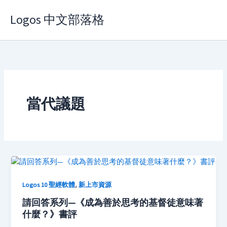
Skip
Logos 中文部落格
to
content
當代議題
,
Logos 10 聖經軟體
新上市資源
請回答系列—《成為善於思考的基督徒意味著
什麼？》書評