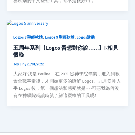
尝试别的中文圣经工具，都不是很好用，
,
,
Logos 8 聖經軟體
Logos 9 聖經軟體
Logos活動
五周年系列【Logos 吾想對你說……】I-相見
恨晚
Joy Lin
/
23/01/2022
大家好!我是 Pauline，在 2021 從神學院畢業，進入到教
會全職事奉後，才開始更多的瞭解 Logos。九月份剛入
手 Logos 後，第一個想法和感受就是~~~可惡我為何沒
有在神學院就讀時就了解這麼棒的工具呢?