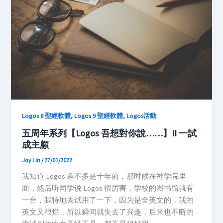
,
,
Logos 8 聖經軟體
Logos 9 聖經軟體
Logos活動
五周年系列【Logos 吾想對你說……】II 一試
成主顧
Joy Lin
/
27/01/2022
我知道 Logos 差不多是十年前，那时候在神学院里
面，然后听同学说 Logos 很厉害，学校的图书馆就有
一台，我特地去试用了一下，因为是全英文的，我的
英文又很烂，所以瞬间就失去了兴趣，后来也不断的