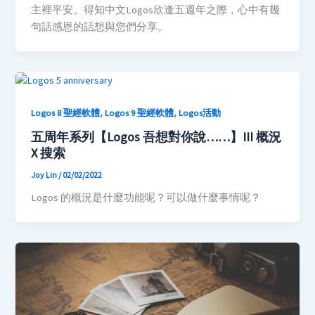
主裡平安。得知中文Logos欣逢五週年之際，心中有幾
句話感恩的話想與您們分享。
,
,
Logos 8 聖經軟體
Logos 9 聖經軟體
Logos活動
五周年系列【Logos 吾想對你說……】III 概況
X 搜索
Joy Lin
/
02/02/2022
Logos 的概況是什麼功能呢？可以做什麼事情呢？