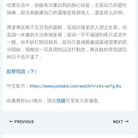
現實生活中，的確有注重自我的熱心信徒，主張自己的靈性
操練，卻沒有顧慮自己的靈修是造就他人，還是把人絆倒。
厚達將近兩千五百頁的篇幅，這或許讓某些人望之生畏。但
是讀一本書的方法有很多種，從頭一字不漏讀到尾只是其中
一種。你不妨打開目錄頁，從自己最感興趣或最感需要的部
分開始，我相信一旦真理的話語打動您，將其餘的章節讀完
的日子也不遠了。
點擊閲讀（下）
中文影片：
https://www.youtube.com/watch?v=cKs-wrFgJhs
此書將於6/17推出，現在
預購
可享有六折優惠。
PREVIOUS
NEXT