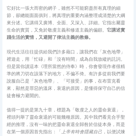
它好比一張大而密的網子，雖然不可能窮盡所有真理的細
節，卻總能面面俱到，將真理的重要內涵整理成清楚的大綱
來分述。它講得又廣博、全面、又深入、詳細。它指出屬靈
生命的實質，又免於敬虔主義和修道主義的偏頗。
它講述實
踐生活的實情，又避開了律法主義的教條。
現代生活往往提供給我們許多藉口，讓我們在「灰色地帶」
裡遊走，用「忙碌」和「沒有時間」成為自我放縱的託詞。
但是當你讀這本《理所當然的侍奉》時，你會發現作者很精
準的將刀切在該落下的地方，不偏不倚。有許多從前我們要
說服自己是「灰色地帶」、「可接受」的事，在布雷克看
來，顯然是罪惡的溫床，衰退的原因，是懂得保守自己的信
徒會極力避開的。
值得一提的是第九十章，標題為「敬虔之人的靈命衰退」，
裡頭列舉了靈命衰退的可能幾種原因。其中我們看見合乎聖
經的推理，沒有一味的把靈命衰退全歸咎於信徒本身，而是
在第一個原因首先指出：「
上帝有時會隱藏自己
，以便試煉