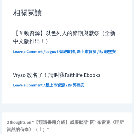
相關閲讀
【互動資源】以色列人的節期與獻祭（全新
中文版推出！）
Leave a Comment
/
Logos 6 聖經軟體
,
新上市資源
/ By
郭熙安
Vryso 改名了！請叫我Faithlife Ebooks
Leave a Comment
/
新上市資源
/ By
郭熙安
2 thoughts on “【預購書籍介紹】威廉默斯･阿･布雷克《理所
當然的侍奉》（上）”