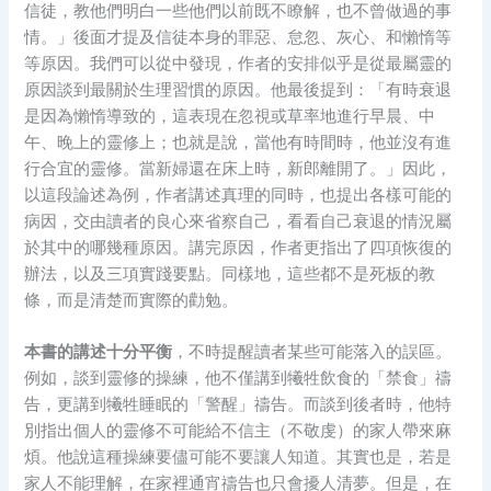
信徒，教他們明白一些他們以前既不瞭解，也不曾做過的事
情。」後面才提及信徒本身的罪惡、怠忽、灰心、和懶惰等
等原因。我們可以從中發現，作者的安排似乎是從最屬靈的
原因談到最關於生理習慣的原因。他最後提到：「有時衰退
是因為懶惰導致的，這表現在忽視或草率地進行早晨、中
午、晚上的靈修上；也就是說，當他有時間時，他並沒有進
行合宜的靈修。當新婦還在床上時，新郎離開了。」因此，
以這段論述為例，作者講述真理的同時，也提出各樣可能的
病因，交由讀者的良心來省察自己，看看自己衰退的情況屬
於其中的哪幾種原因。講完原因，作者更指出了四項恢復的
辦法，以及三項實踐要點。同樣地，這些都不是死板的教
條，而是清楚而實際的勸勉。
本書的講述十分平衡
，不時提醒讀者某些可能落入的誤區。
例如，談到靈修的操練，他不僅講到犧牲飲食的「禁食」禱
告，更講到犧牲睡眠的「警醒」禱告。而談到後者時，他特
別指出個人的靈修不可能給不信主（不敬虔）的家人帶來麻
煩。他說這種操練要儘可能不要讓人知道。其實也是，若是
家人不能理解，在家裡通宵禱告也只會擾人清夢。但是，在