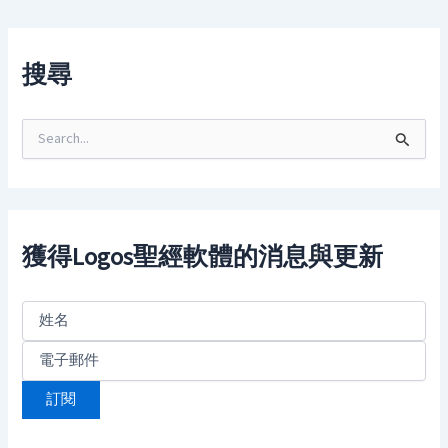
搜尋
S
e
a
r
c
h
f
獲得Logos聖經軟體的消息與更新
o
r
: