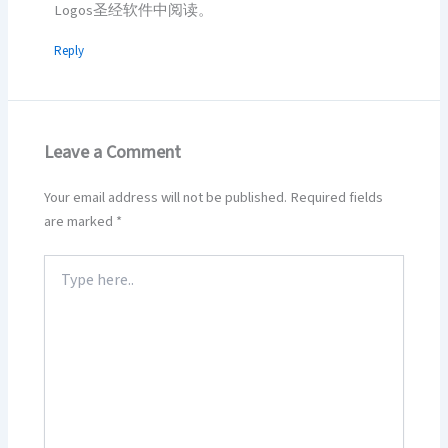
Logos圣经软件中阅读。
Reply
Leave a Comment
Your email address will not be published.
Required fields
are marked
*
Type
here..