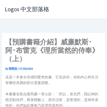
Skip
Logos 中文部落格
to
content
【預購書籍介紹】威廉默斯･
阿･布雷克《理所當然的侍奉》
（上）
By
郭熙安
/
27/05/2020
這是一本會令你感到驚奇的書。它告訴你，你的內心和生活
有哪些具體的部分需要調整。
本書書名取自羅馬書一章21節：「所以，弟兄們，我以神的
慈悲勸你們，將身體獻上，當作活祭，是聖潔的，是神所喜
悅的；你們如此事奉乃是理所當然的。」