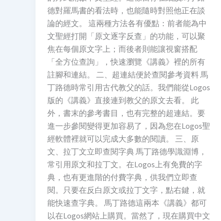
德對羅馬書的看法時，也能隨時對照他正在談
論的經文。 這兩種方法各有優點：前者能為中
文聖經打開「原文逐字反查」的功能，可以聚
焦在每個原文字上；而後者則能讓視窗搭配
「全方位查詢」，快速瀏覽《講義》裡的所有
註腳和連結。 二、超連結便於查閱參考資料 馬
丁路德時常引用古代教父的話。我們能從Logos
版的《講義》直接連到教父的原文去看。 此
外，書末的參考書目，也有完整的超連結。要
進一步參閱變得更加容易了，因為您在Logos聖
經軟體裡就可以完成大多數的閱讀。 三、原
文、拉丁文立即查閱字典 馬丁路德學識淵博，
常引用原文和拉丁文。在Logos上有免費的字
典，也有更進階的付費字典，供我們立即查
閱。只要在反白原文或拉丁文字，點右鍵，就
能快速查字典。 馬丁路德這兩本《講義》都可
以在Logos網站上購買。當然了，現在購買中文