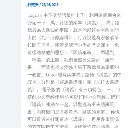
郭熙安
/
23/06/2019
Logos 8 中英文雙語版推出了！利用這個機會來
介紹一下，馬丁路德的兩本《講義》。 馬丁路
德最為人熟知的事蹟，就是他那釘在大教堂門
上的《九十五條論綱》。可以說是為宗教改革
拉開了序幕。即使是我們中學的歷史課本，也
這樣總結他的思想：「因信稱義」。而講到
「稱義」的主題，我們自然會先講到「羅馬
書」，而這也是改變修士馬丁路德最為重要的
一卷書。Logos裡有兩本馬丁路德《講義》的中
譯本，分別是《羅馬書講義》和《加拉太書講
義》。 電子版的《講義》有三項特色： 一、可
搭配中文聖經使用 你可以打開中文聖經，把和
《講義》連結在一起。以聖經為主來讀羅馬
書，而有疑問是才參考馬丁路德的見解。 你也
可以反過來打開這本《講義》，再用多重資源
的方式開啟中文聖經。這樣當你在細讀馬丁路