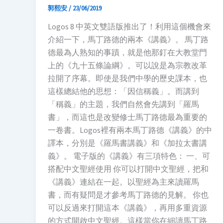
郭熙安
/
23/06/2019
Logos 8 中英文雙語版推出了！利用這個機會來
介紹一下，馬丁路德的兩本《講義》。 馬丁路
德最為人熟知的事蹟，就是他那釘在大教堂門
上的《九十五條論綱》。可以說是為宗教改革
拉開了序幕。即使是我們中學的歷史課本，也
這樣總結他的思想：「因信稱義」。而講到
「稱義」的主題，我們自然會先講到「羅馬
書」，而這也是改變修士馬丁路德最為重要的
一卷書。Logos裡有兩本馬丁路德《講義》的中
譯本，分別是《羅馬書講義》和《加拉太書講
義》。 電子版的《講義》有三項特色： 一、可
搭配中文聖經使用 你可以打開中文聖經，把和
《講義》連結在一起。以聖經為主來讀羅馬
書，而有疑問是才參考馬丁路德的見解。 你也
可以反過來打開這本《講義》，再用多重資源
的方式開啟中文聖經。這樣當你在細讀馬丁路