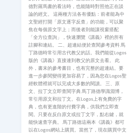
德對羅馬書的看法時，也能隨時對照他正在談
論的經文。 這兩種方法各有優點：前者能為中
文聖經打開「原文逐字反查」的功能，可以聚
焦在每個原文字上；而後者則能讓視窗搭配
「全方位查詢」，快速瀏覽《講義》裡的所有
註腳和連結。 二、超連結便於查閱參考資料 馬
丁路德時常引用古代教父的話。我們能從Logos
版的《講義》直接連到教父的原文去看。 此
外，書末的參考書目，也有完整的超連結。要
進一步參閱變得更加容易了，因為您在Logos聖
經軟體裡就可以完成大多數的閱讀。 三、原
文、拉丁文立即查閱字典 馬丁路德學識淵博，
常引用原文和拉丁文。在Logos上有免費的字
典，也有更進階的付費字典，供我們立即查
閱。只要在反白原文或拉丁文字，點右鍵，就
能快速查字典。 馬丁路德這兩本《講義》都可
以在Logos網站上購買。當然了，現在購買中文