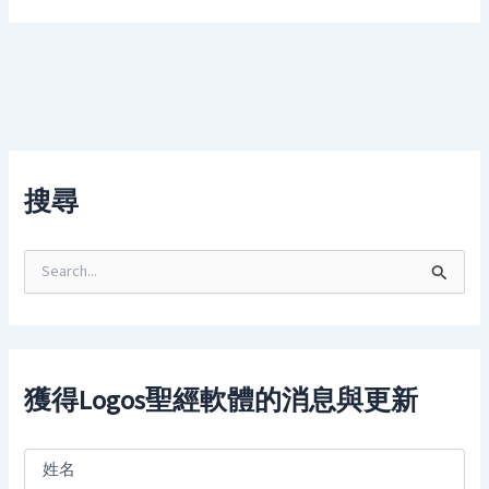
搜尋
S
e
a
r
c
h
f
獲得Logos聖經軟體的消息與更新
o
r
: