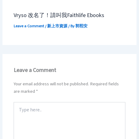
Vryso 改名了！請叫我Faithlife Ebooks
Leave a Comment
/
新上市資源
/ By
郭熙安
Leave a Comment
Your email address will not be published.
Required fields
are marked
*
Type
here..