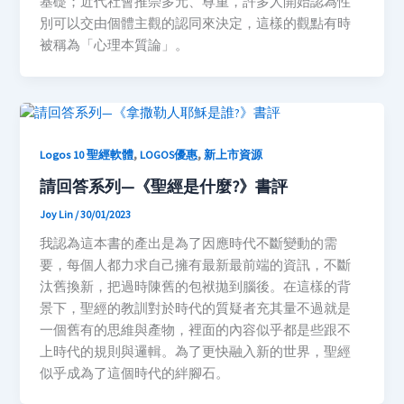
基礎；近代社會推崇多元、尊重，許多人開始認為性
別可以交由個體主觀的認同來決定，這樣的觀點有時
被稱為「心理本質論」。
,
,
Logos 10 聖經軟體
LOGOS優惠
新上市資源
請回答系列—《聖經是什麼?》書評
Joy Lin
/
30/01/2023
我認為這本書的產出是為了因應時代不斷變動的需
要，每個人都力求自己擁有最新最前端的資訊，不斷
汰舊換新，把過時陳舊的包袱拋到腦後。在這樣的背
景下，聖經的教訓對於時代的質疑者充其量不過就是
一個舊有的思維與產物，裡面的內容似乎都是些跟不
上時代的規則與邏輯。為了更快融入新的世界，聖經
似乎成為了這個時代的絆腳石。