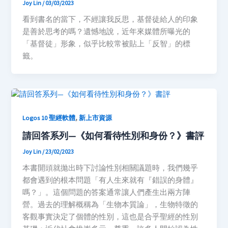
Joy Lin
/
03/03/2023
看到書名的當下，不經讓我反思，基督徒給人的印象
是善於思考的嗎？遺憾地說，近年來媒體所曝光的
「基督徒」形象，似乎比較常被貼上「反智」的標
籤。
,
Logos 10 聖經軟體
新上市資源
請回答系列—《
如何看待性別和身份？
》書評
Joy Lin
/
23/02/2023
本書開頭就拋出時下討論性別相關議題時，我們幾乎
都會遇到的根本問題「有人生來就有『錯誤的身體』
嗎？」。這個問題的答案通常讓人們產生出兩方陣
營。過去的理解概稱為「生物本質論」，生物特徵的
客觀事實決定了個體的性別，這也是合乎聖經的性別